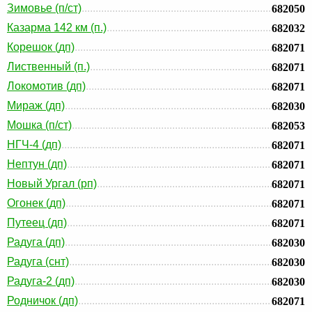
Зимовье (п/ст)
682050
Казарма 142 км (п.)
682032
Корешок (дп)
682071
Лиственный (п.)
682071
Локомотив (дп)
682071
Мираж (дп)
682030
Мошка (п/ст)
682053
НГЧ-4 (дп)
682071
Нептун (дп)
682071
Новый Ургал (рп)
682071
Огонек (дп)
682071
Путеец (дп)
682071
Радуга (дп)
682030
Радуга (снт)
682030
Радуга-2 (дп)
682030
Родничок (дп)
682071