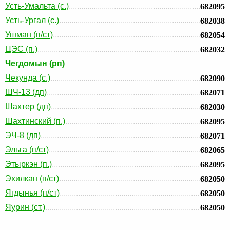
Усть-Умальта (с.)
682095
Усть-Ургал (с.)
682038
Ушман (п/ст)
682054
ЦЭС (п.)
682032
Чегдомын (рп)
Чекунда (с.)
682090
ШЧ-13 (дп)
682071
Шахтер (дп)
682030
Шахтинский (п.)
682095
ЭЧ-8 (дп)
682071
Эльга (п/ст)
682065
Этыркэн (п.)
682095
Эхилкан (п/ст)
682050
Ягдынья (п/ст)
682050
Яурин (ст.)
682050