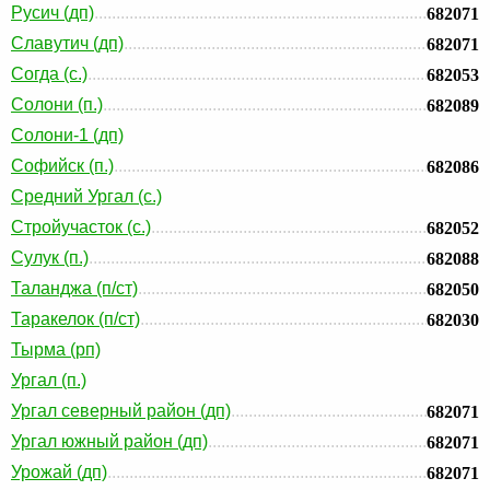
Русич (дп)
682071
Славутич (дп)
682071
Согда (с.)
682053
Солони (п.)
682089
Солони-1 (дп)
Софийск (п.)
682086
Средний Ургал (с.)
Стройучасток (с.)
682052
Сулук (п.)
682088
Таланджа (п/ст)
682050
Таракелок (п/ст)
682030
Тырма (рп)
Ургал (п.)
Ургал северный район (дп)
682071
Ургал южный район (дп)
682071
Урожай (дп)
682071