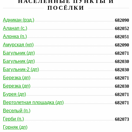
НАСЕЛЕННЫЕ ПУНКТЫ И
ПОСЁЛКИ
Адникан (рзд.)
682090
Аланап (с.)
682052
Алонка (п.)
682051
Амурская (нп)
682090
Багульник (дп)
682071
Багульник (дп)
682030
Багульник-2 (дп)
682030
Березка (дп)
682071
Березка (дп)
682030
Бурея (дп)
682071
Вертолетная площадка (дп)
682071
Веселый (п.)
Герби (п.)
682073
Горняк (дп)