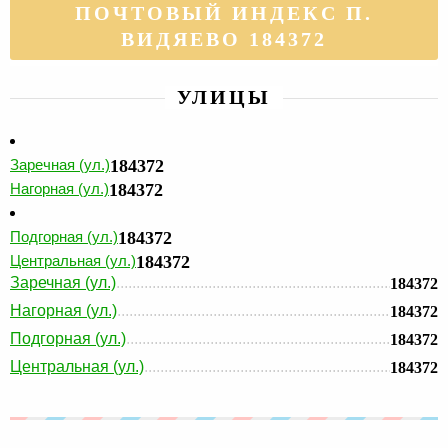
ПОЧТОВЫЙ ИНДЕКС П.
ВИДЯЕВО 184372
УЛИЦЫ
Заречная (ул.)
184372
Нагорная (ул.)
184372
Подгорная (ул.)
184372
Центральная (ул.)
184372
Заречная (ул.)
184372
Нагорная (ул.)
184372
Подгорная (ул.)
184372
Центральная (ул.)
184372