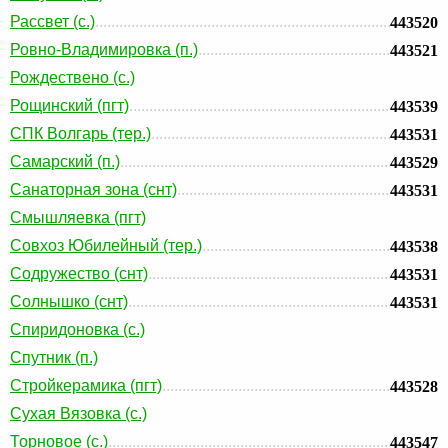
Рассвет (с.)
443520
Ровно-Владимировка (п.)
443521
Рождествено (с.)
Рощинский (пгт)
443539
СПК Волгарь (тер.)
443531
Самарский (п.)
443529
Санаторная зона (снт)
443531
Смышляевка (пгт)
Совхоз Юбилейный (тер.)
443538
Содружество (снт)
443531
Солнышко (снт)
443531
Спиридоновка (с.)
Спутник (п.)
Стройкерамика (пгт)
443528
Сухая Вязовка (с.)
Торновое (с.)
443547