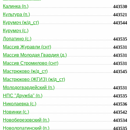
Калинка (п.)
443530
Культура (п.)
443521
Курумоч (ж/д_ст)
443544
Курумоч (с.)
Лопатино (с.)
443535
Массив Журавли (снт)
443531
Массив Молодая Гвардия (д.)
443531
Массив Стромилово (снт)
443531
Мастрюково (ж/д_ст)
443545
Мастрюково (ЖГИЗ) (ж/д_ст)
Молодогвардейский (п.)
443531
НПС "Дружба" (п.)
443535
Николаевка (с.)
443536
Новинки (с.)
443542
Новоберезовский (п.)
443534
Новолопатинский (п.)
443535