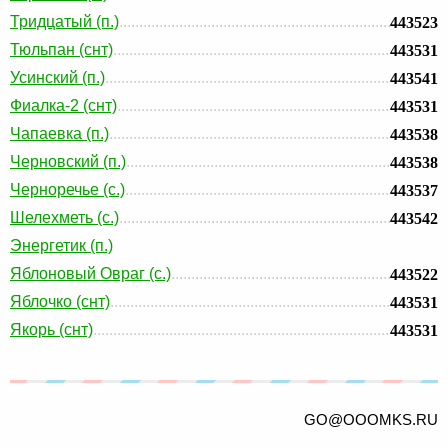
Тридцатый (п.)
443523
Тюльпан (снт)
443531
Усинский (п.)
443541
Фиалка-2 (снт)
443531
Чапаевка (п.)
443538
Черновский (п.)
443538
Черноречье (с.)
443537
Шелехметь (с.)
443542
Энергетик (п.)
Яблоновый Овраг (с.)
443522
Яблочко (снт)
443531
Якорь (снт)
443531
GO@OOOMKS.RU