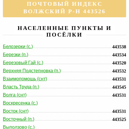
ПОЧТОВЫЙ ИНДЕКС
ВОЛЖСКИЙ Р-Н 443526
НАСЕЛЕННЫЕ ПУНКТЫ И
ПОСЁЛКИ
Белозерки (с.)
443538
Березки (п.)
443534
Березовый Гай (с.)
443520
Верхняя Подстепновка (п.)
443532
Взаимопомощь (снт)
443531
Власть Труда (п.)
443545
Волга (снт)
443531
Воскресенка (с.)
Восток (снт)
443531
Восточный (п.)
443525
Выползово (с.)