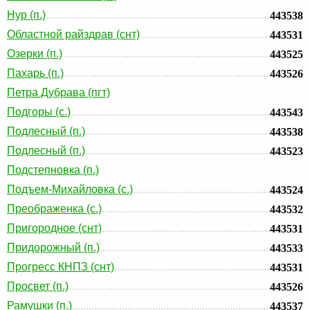
Нур (п.)
443538
Областной райздрав (снт)
443531
Озерки (п.)
443525
Пахарь (п.)
443526
Петра Дубрава (пгт)
Подгоры (с.)
443543
Подлесный (п.)
443538
Подлесный (п.)
443523
Подстепновка (п.)
Подъем-Михайловка (с.)
443524
Преображенка (с.)
443532
Пригородное (снт)
443531
Придорожный (п.)
443533
Прогресс КНПЗ (снт)
443531
Просвет (п.)
443526
Рамушки (п.)
443537