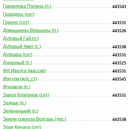
Гаврилова Поляна (п.)
443543
Гвардеец (снт)
Гороно (снт)
443531
Домашкины Вершины (п.)
443526
Дубовый Гай (п.)
Дубовый Умет (с.)
443530
Дубрава (снт)
443531
Дудачный (п.)
443525
ЖК Иволга (массив)
443531
Жигули (ж/д_ст)
443545
Журавли (п.)
Завод Клапонов (снт)
443531
Заярье (п.)
Зелененький (п.)
Земли совхоза Волгарь (тер.)
443538
Зори Кинапа (снт)