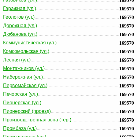
169570
Гаражная (ул.)
169570
Геологов (ул.)
169570
Дорожная (ул.)
169570
Дюбанова (ул.)
169570
Коммунистическая (ул.)
169570
Комсомольская (ул.)
169570
Лесная (ул.)
169570
Монтажников (ул.)
169570
Набережная (ул.)
169570
Первомайская (ул.)
169570
Печорская (ул.)
169570
Пионерская (ул.)
169570
Пионерский (проезд)
169570
Производственная зона (тер.)
169570
Промбаза (ул.)
169570
Промысловая (ул.)