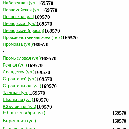
Набережная (ул.)
169570
Первомайская (ул.)
169570
Печорская (ул.)
169570
Пионерская (ул.)
169570
Пионерский (проезд)
169570
Производственная зона (тер.)
169570
Промбаза (ул.)
169570
Промысловая (ул.)
169570
Речная (ул.)
169570
Складская (ул.)
169570
Строителей (ул.)
169570
Строительная (ул.)
169570
Таежная (ул.)
169570
Школьная (ул.)
169570
Юбилейная (ул.)
169570
60 лет Октября (ул.)
169570
Береговая (ул.)
169570
Газовиков (ул.)