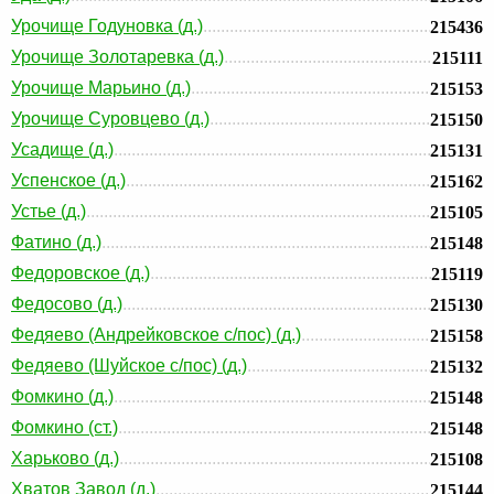
Урочище Годуновка (д.)
215436
Урочище Золотаревка (д.)
215111
Урочище Марьино (д.)
215153
Урочище Суровцево (д.)
215150
Усадище (д.)
215131
Успенское (д.)
215162
Устье (д.)
215105
Фатино (д.)
215148
Федоровское (д.)
215119
Федосово (д.)
215130
Федяево (Андрейковское с/пос) (д.)
215158
Федяево (Шуйское с/пос) (д.)
215132
Фомкино (д.)
215148
Фомкино (ст.)
215148
Харьково (д.)
215108
Хватов Завод (д.)
215144