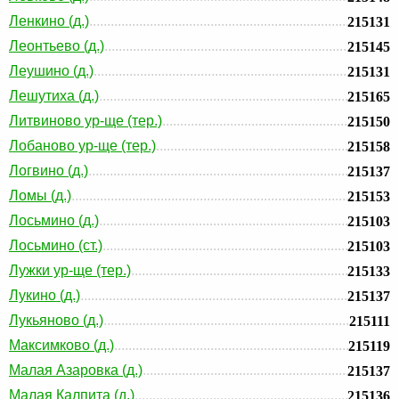
Ленкино (д.)
215131
Леонтьево (д.)
215145
Леушино (д.)
215131
Лешутиха (д.)
215165
Литвиново ур-ще (тер.)
215150
Лобаново ур-ще (тер.)
215158
Логвино (д.)
215137
Ломы (д.)
215153
Лосьмино (д.)
215103
Лосьмино (ст.)
215103
Лужки ур-ще (тер.)
215133
Лукино (д.)
215137
Лукьяново (д.)
215111
Максимково (д.)
215119
Малая Азаровка (д.)
215137
Малая Калпита (д.)
215136