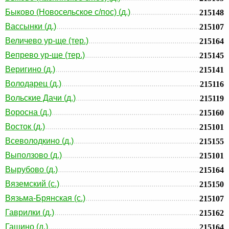
Быково (Новосельское с/пос) (д.)
215148
Вассынки (д.)
215107
Величево ур-ще (тер.)
215164
Вепрево ур-ще (тер.)
215145
Веригино (д.)
215141
Володарец (д.)
215116
Вольские Дачи (д.)
215119
Воросна (д.)
215160
Восток (д.)
215101
Всеволодкино (д.)
215155
Выползово (д.)
215101
Вырубово (д.)
215164
Вяземский (с.)
215150
Вязьма-Брянская (с.)
215107
Гаврилки (д.)
215162
Гашино (д.)
215164