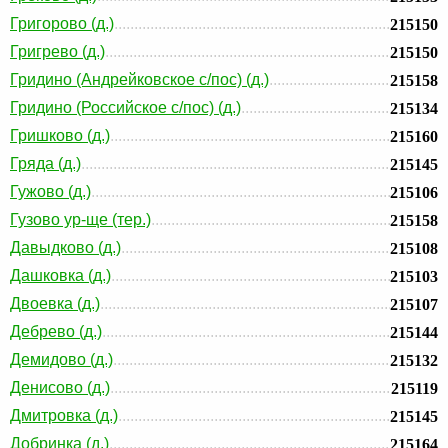
Григорово (д.)
215150
Григрево (д.)
215150
Гридино (Андрейковское с/пос) (д.)
215158
Гридино (Российское с/пос) (д.)
215134
Гришково (д.)
215160
Гряда (д.)
215145
Гужово (д.)
215106
Гузово ур-ще (тер.)
215158
Давыдково (д.)
215108
Дашковка (д.)
215103
Двоевка (д.)
215107
Дебрево (д.)
215144
Демидово (д.)
215132
Денисово (д.)
215119
Дмитровка (д.)
215145
Добринка (д.)
215164