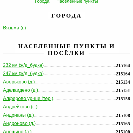
Города
Населенные пункты
ГОРОДА
Вязьма (г.)
НАСЕЛЕННЫЕ ПУНКТЫ И
ПОСЁЛКИ
232 км (ж/д_будка)
215164
247 км (ж/д_будка)
215164
Аверьково (д.)
215134
Аделаидено (д.)
215151
Алферово ур-ще (тер.)
215158
Андрейково (с.)
Андрианы (д.)
215108
Андроново (д.)
215165
Аношино (д.)
215108