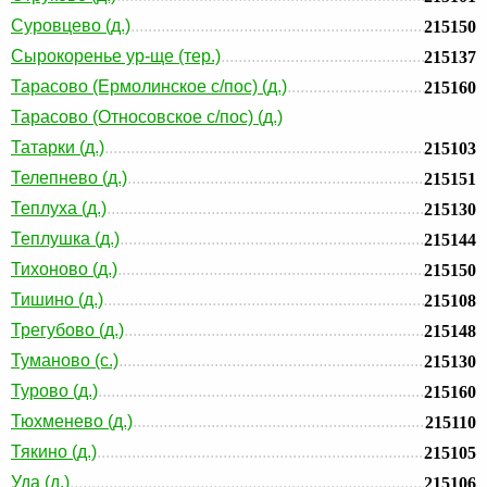
Суровцево (д.)
215150
Сырокоренье ур-ще (тер.)
215137
Тарасово (Ермолинское с/пос) (д.)
215160
Тарасово (Относовское с/пос) (д.)
Татарки (д.)
215103
Телепнево (д.)
215151
Теплуха (д.)
215130
Теплушка (д.)
215144
Тихоново (д.)
215150
Тишино (д.)
215108
Трегубово (д.)
215148
Туманово (с.)
215130
Турово (д.)
215160
Тюхменево (д.)
215110
Тякино (д.)
215105
Уда (д.)
215106