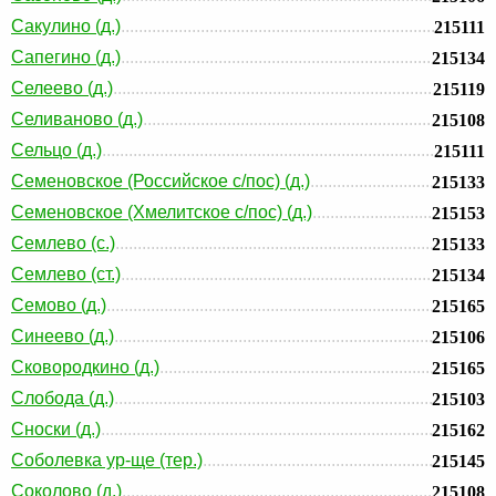
Сакулино (д.)
215111
Сапегино (д.)
215134
Селеево (д.)
215119
Селиваново (д.)
215108
Сельцо (д.)
215111
Семеновское (Российское с/пос) (д.)
215133
Семеновское (Хмелитское с/пос) (д.)
215153
Семлево (с.)
215133
Семлево (ст.)
215134
Семово (д.)
215165
Синеево (д.)
215106
Сковородкино (д.)
215165
Слобода (д.)
215103
Сноски (д.)
215162
Соболевка ур-ще (тер.)
215145
Соколово (д.)
215108