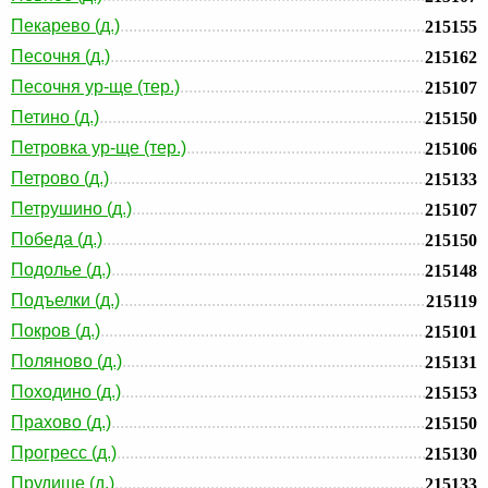
Пекарево (д.)
215155
Песочня (д.)
215162
Песочня ур-ще (тер.)
215107
Петино (д.)
215150
Петровка ур-ще (тер.)
215106
Петрово (д.)
215133
Петрушино (д.)
215107
Победа (д.)
215150
Подолье (д.)
215148
Подъелки (д.)
215119
Покров (д.)
215101
Поляново (д.)
215131
Походино (д.)
215153
Прахово (д.)
215150
Прогресс (д.)
215130
Прудище (д.)
215133