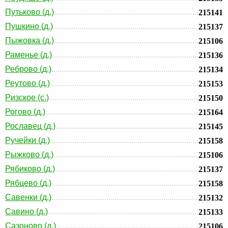
Путьково (д.)
215141
Пушкино (д.)
215137
Пыжовка (д.)
215106
Раменье (д.)
215136
Реброво (д.)
215134
Реутово (д.)
215153
Ризское (с.)
215150
Рогово (д.)
215164
Рославец (д.)
215145
Ручейки (д.)
215158
Рыжково (д.)
215106
Рябиково (д.)
215137
Рябцево (д.)
215158
Савенки (д.)
215132
Савино (д.)
215133
Сазоново (д.)
215106