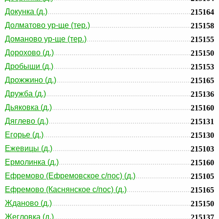
Докунка (д.)
215164
Долматово ур-ще (тер.)
215158
Доманово ур-ще (тер.)
215155
Дорохово (д.)
215150
Дробыши (д.)
215153
Дрожжино (д.)
215165
Дружба (д.)
215136
Дьяковка (д.)
215160
Дяглево (д.)
215131
Егорье (д.)
215130
Ежевицы (д.)
215103
Ермолинка (д.)
215160
Ефремово (Ефремовское с/пос) (д.)
215105
Ефремово (Каснянское с/пос) (д.)
215165
Жданово (д.)
215150
Жегловка (д.)
215137