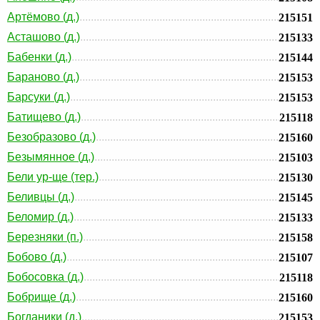
Артёмово (д.)
215151
Асташово (д.)
215133
Бабенки (д.)
215144
Бараново (д.)
215153
Барсуки (д.)
215153
Батищево (д.)
215118
Безобразово (д.)
215160
Безымянное (д.)
215103
Бели ур-ще (тер.)
215130
Беливцы (д.)
215145
Беломир (д.)
215133
Березняки (п.)
215158
Бобово (д.)
215107
Бобосовка (д.)
215118
Бобрище (д.)
215160
Богданики (д.)
215153