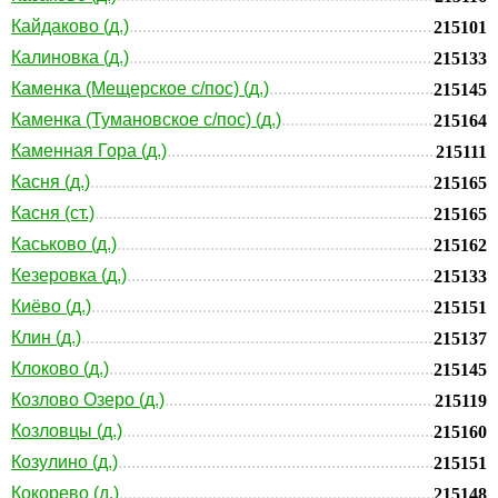
Кайдаково (д.)
215101
Калиновка (д.)
215133
Каменка (Мещерское с/пос) (д.)
215145
Каменка (Тумановское с/пос) (д.)
215164
Каменная Гора (д.)
215111
Касня (д.)
215165
Касня (ст.)
215165
Каськово (д.)
215162
Кезеровка (д.)
215133
Киёво (д.)
215151
Клин (д.)
215137
Клоково (д.)
215145
Козлово Озеро (д.)
215119
Козловцы (д.)
215160
Козулино (д.)
215151
Кокорево (д.)
215148