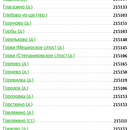
Глагазино (д.)
215133
Глебово ур-ще (тер.)
215103
Годуново (д.)
215151
Горбы (д.)
215103
Горельково (д.)
215148
Горки (Мещерское с/пос) (д.)
215145
Горки (Степаниковское с/пос) (д.)
215106
Горлово (д.)
215165
Горнево (д.)
215150
Горовидка (д.)
215119
Городок (д.)
215106
Гороховка (д.)
215153
Горсткино (д.)
215153
Гредякино (д.)
Гредякино (ст.)
215111
Греково (д.)
215153