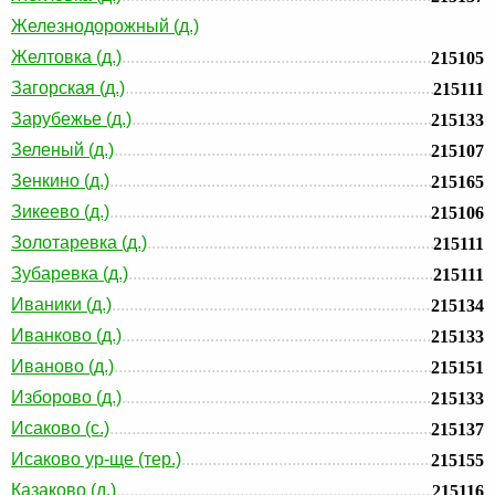
Железнодорожный (д.)
Желтовка (д.)
215105
Загорская (д.)
215111
Зарубежье (д.)
215133
Зеленый (д.)
215107
Зенкино (д.)
215165
Зикеево (д.)
215106
Золотаревка (д.)
215111
Зубаревка (д.)
215111
Иваники (д.)
215134
Иванково (д.)
215133
Иваново (д.)
215151
Изборово (д.)
215133
Исаково (с.)
215137
Исаково ур-ще (тер.)
215155
Казаково (д.)
215116