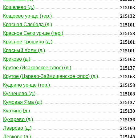
Кошелево (д.)
215103
Кощеево ур-ще (тер.)
215132
Красная Слобода (д.)
215101
Красное Село ур-ще (тер.)
215158
Красное Трошино (д.)
215101
Красный Холм (д.)
215101
Криково (д.)
215162
Крутое (Исаковское с/пос) (д.)
215137
Крутое (Царево-Займищенское с/пос) (д.)
215163
Кудрино ур-ще (тер.)
215158
Кузнецово (д.)
215108
Кумовая Яма (д.)
215137
Куртино (д.)
215130
Кухарево (д.)
215136
Лаврово (д.)
215160
Левково (д.)
215148