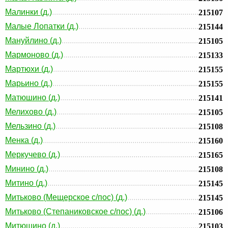
Малинки (д.)
215107
Малые Лопатки (д.)
215144
Мануйлино (д.)
215105
Мармоново (д.)
215133
Мартюхи (д.)
215155
Марьино (д.)
215155
Матюшино (д.)
215141
Мелихово (д.)
215105
Мельзино (д.)
215108
Менка (д.)
215160
Меркучево (д.)
215165
Минино (д.)
215108
Митино (д.)
215145
Митьково (Мещерское с/пос) (д.)
215145
Митьково (Степаниковское с/пос) (д.)
215106
Митюшино (д.)
215103