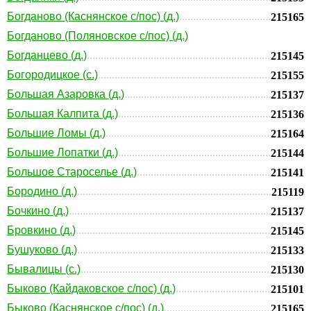
Богданово (Каснянское с/пос) (д.)
215165
Богданово (Поляновское с/пос) (д.)
Богданцево (д.)
215145
Богородицкое (с.)
215155
Большая Азаровка (д.)
215137
Большая Калпита (д.)
215136
Большие Ломы (д.)
215164
Большие Лопатки (д.)
215144
Большое Староселье (д.)
215141
Бородино (д.)
215119
Бочкино (д.)
215137
Бровкино (д.)
215145
Бушуково (д.)
215133
Бывалицы (с.)
215130
Быково (Кайдаковское с/пос) (д.)
215101
Быково (Каснянское с/пос) (д.)
215165