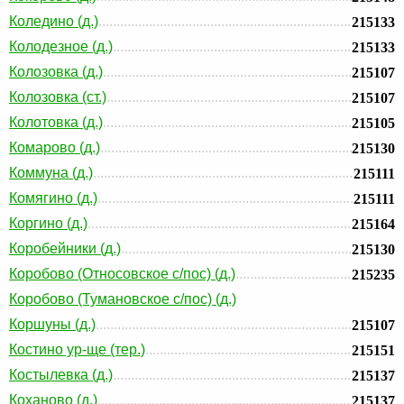
Коледино (д.)
215133
Колодезное (д.)
215133
Колозовка (д.)
215107
Колозовка (ст.)
215107
Колотовка (д.)
215105
Комарово (д.)
215130
Коммуна (д.)
215111
Комягино (д.)
215111
Коргино (д.)
215164
Коробейники (д.)
215130
Коробово (Относовское с/пос) (д.)
215235
Коробово (Тумановское с/пос) (д.)
Коршуны (д.)
215107
Костино ур-ще (тер.)
215151
Костылевка (д.)
215137
Коханово (д.)
215137