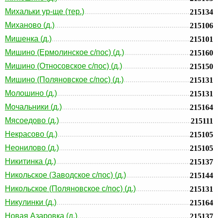
Михальки ур-ще (тер.)
215134
Миханово (д.)
215106
Мишенка (д.)
215101
Мишино (Ермолинское с/пос) (д.)
215160
Мишино (Относовское с/пос) (д.)
215150
Мишино (Поляновское с/пос) (д.)
215131
Молошино (д.)
215131
Мочальники (д.)
215164
Мясоедово (д.)
215111
Некрасово (д.)
215105
Неонилово (д.)
215105
Никитинка (д.)
215137
Никольское (Заводское с/пос) (д.)
215144
Никольское (Поляновское с/пос) (д.)
215131
Никулинки (д.)
215164
Новая Азаровка (д.)
215137