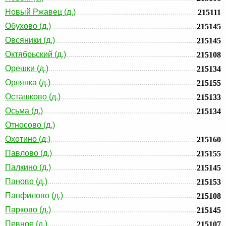
Новый Ржавец (д.)
215111
Обухово (д.)
215145
Овсяники (д.)
215145
Октябрьский (д.)
215108
Орешки (д.)
215134
Орлянка (д.)
215155
Осташково (д.)
215133
Осьма (д.)
215134
Относово (д.)
Охотино (д.)
215160
Павлово (д.)
215155
Палкино (д.)
215145
Паново (д.)
215153
Панфилово (д.)
215108
Парково (д.)
215145
Певное (д.)
215107