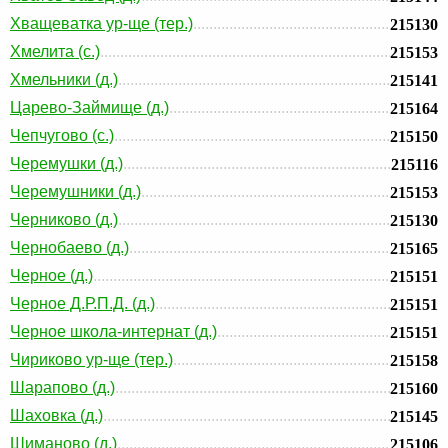
Хващеватка ур-ще (тер.)
215130
Хмелита (с.)
215153
Хмельники (д.)
215141
Царево-Займище (д.)
215164
Чепчугово (с.)
215150
Черемушки (д.)
215116
Черемушники (д.)
215153
Черниково (д.)
215130
Чернобаево (д.)
215165
Черное (д.)
215151
Черное Д.Р.П.Д. (д.)
215151
Черное школа-интернат (д.)
215151
Чириково ур-ще (тер.)
215158
Шарапово (д.)
215160
Шаховка (д.)
215145
Шиманово (д.)
215106