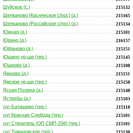
Шуйское (с.)
215132
Щелканово (Каснянское с/пос) (д.)
215165
Щелканово (Российское с/пос) (д.)
215134
Южная (д.)
215101
Юрино (д.)
216157
Юфаново (д.)
215151
Юшино ур-ще (тер.)
215145
Юшково (д.)
215108
Ямново (д.)
215151
Ямское ур-ще (тер.)
215158
Ясная Поляна (д.)
215148
Ястребы (д.)
215103
снт Батищево (тер.)
215118
снт Красная Слобода (тер.)
215101
снт Строитель (ОП СМП-208) (тер.)
215101
снт Тумановское (тер.)
215130