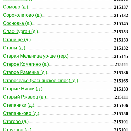
Сомово (д.)
215137
Сороколетово (д.)
215132
Сосновка (д.)
215145
Спас-Курган (д.)
215153
Станище (д.)
215133
Станы (д.)
215132
Старая Мельница ур-ще (тер.)
215145
Старое Комягино (д.)
215111
Старое Раменье (д.)
215136
Староселье (Каснянское с/пос) (д.)
215165
Старые Нивки (д.)
215133
Старый Ржавец (д.)
215111
Степаники (д.)
215106
Степаньково (д.)
215150
Стогово (д.)
215101
Струково (д.)
215101