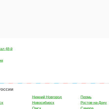
ал 48-й
ия
России
Нижний Новгород
Пермь
ск
Новосибирск
Ростов-на-Дону
Омск
Самара