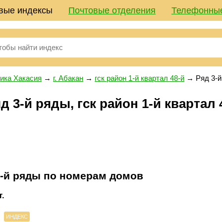
вые индексы
Почтовые отделения
Телефонны
ика Хакасия
→
г. Абакан
→
гск район 1-й квартал 48-й
→
Ряд 3-
3-й ряды, гск район 1-й квартал 48
-й ряды по номерам домов
.
ИНДЕКС