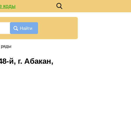
е коды
Найти
й ряды
-й, г. Абакан,