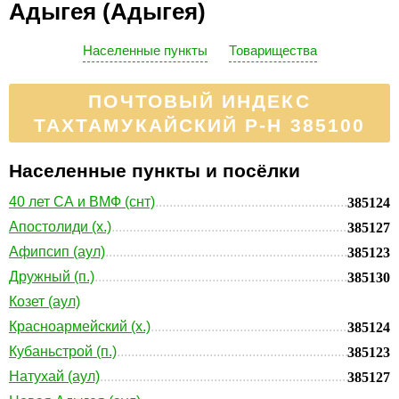
Адыгея (Адыгея)
Населенные пункты
Товарищества
ПОЧТОВЫЙ ИНДЕКС
ТАХТАМУКАЙСКИЙ Р-Н 385100
Населенные пункты и посёлки
40 лет СА и ВМФ (снт)
385124
Апостолиди (х.)
385127
Афипсип (аул)
385123
Дружный (п.)
385130
Козет (аул)
Красноармейский (х.)
385124
Кубаньстрой (п.)
385123
Натухай (аул)
385127