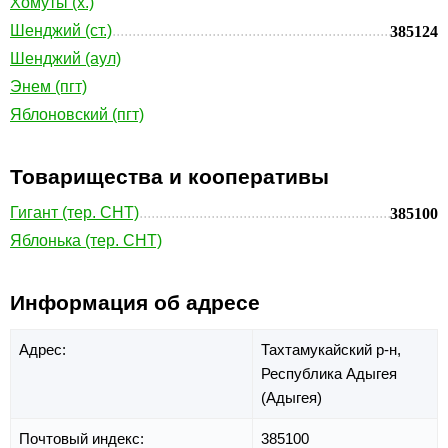
Хомуты (х.)
Шенджий (ст.)
385124
Шенджий (аул)
Энем (пгт)
Яблоновский (пгт)
Товарищества и кооперативы
Гигант (тер. СНТ)
385100
Яблонька (тер. СНТ)
Информация об адресе
Адрес:
Тахтамукайский р-н,
Республика Адыгея
(Адыгея)
Почтовый индекс:
385100