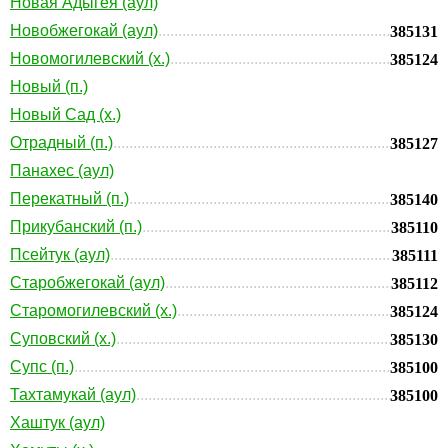
Новая Адыгея (аул)
Новобжегокай (аул)
385131
Новомогилевский (х.)
385124
Новый (п.)
Новый Сад (х.)
Отрадный (п.)
385127
Панахес (аул)
Перекатный (п.)
385140
Прикубанский (п.)
385110
Псейтук (аул)
385111
Старобжегокай (аул)
385112
Старомогилевский (х.)
385124
Суповский (х.)
385130
Супс (п.)
385100
Тахтамукай (аул)
385100
Хаштук (аул)