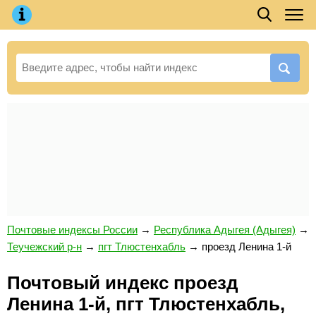
Почтовые индексы России
→
Республика Адыгея (Адыгея)
→
Теучежский р-н
→
пгт Тлюстенхабль
→
проезд Ленина 1-й
Почтовый индекс проезд
Ленина 1-й, пгт Тлюстенхабль,