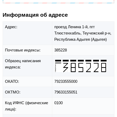
Информация об адресе
Адрес:
проезд Ленина 1-й,
пгт
Тлюстенхабль,
Теучежский р-н,
Республика Адыгея (Адыгея)
Почтовые индексы:
385228
Образец написания
индекса:
ОКАТО:
79233555000
ОКТМО:
79633155051
Код ИФНС (физические
0100
лица):