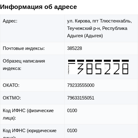
Информация об адресе
Адрес:
ул. Кирова,
пгт Тлюстенхабль,
Теучежский р-н,
Республика
Адыгея (Адыгея)
Почтовые индексы:
385228
Образец написания
индекса:
ОКАТО:
79233555000
ОКТМО:
79633155051
Код ИФНС (физические
0100
лица):
Код ИФНС (юридические
0100
лица):