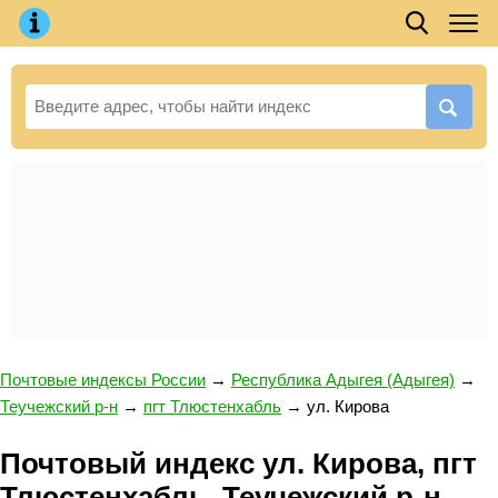
Почтовые индексы России
→
Республика Адыгея (Адыгея)
→
Теучежский р-н
→
пгт Тлюстенхабль
→
ул. Кирова
Почтовый индекс ул. Кирова, пгт
Тлюстенхабль, Теучежский р-н,