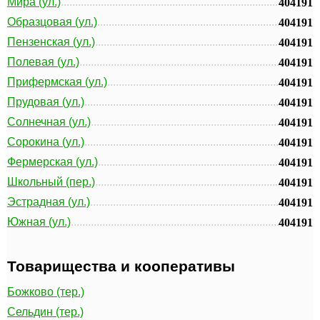
Мира (ул.)
404191
Образцовая (ул.)
404191
Пензенская (ул.)
404191
Полевая (ул.)
404191
Прифермская (ул.)
404191
Прудовая (ул.)
404191
Солнечная (ул.)
404191
Сорокина (ул.)
404191
Фермерская (ул.)
404191
Школьный (пер.)
404191
Эстрадная (ул.)
404191
Южная (ул.)
404191
Товарищества и кооперативы
Божково (тер.)
Сельдин (тер.)