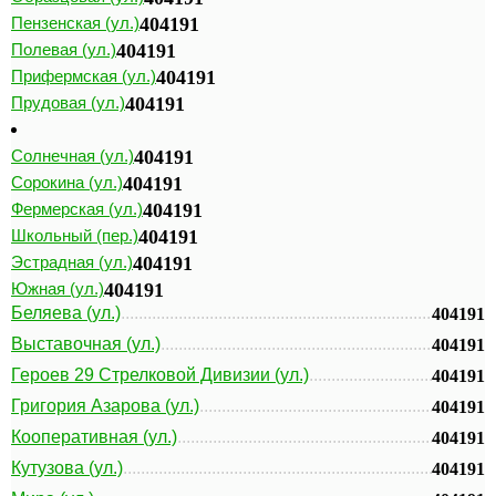
Пензенская (ул.)
404191
Полевая (ул.)
404191
Прифермская (ул.)
404191
Прудовая (ул.)
404191
Солнечная (ул.)
404191
Сорокина (ул.)
404191
Фермерская (ул.)
404191
Школьный (пер.)
404191
Эстрадная (ул.)
404191
Южная (ул.)
404191
Беляева (ул.)
404191
Выставочная (ул.)
404191
Героев 29 Стрелковой Дивизии (ул.)
404191
Григория Азарова (ул.)
404191
Кооперативная (ул.)
404191
Кутузова (ул.)
404191