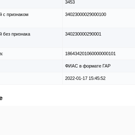
3453
й с признаком
34023000029000100
й без признака
340230000290001
а:
186434201060000000101
ФИАС в формате ГАР
2022-01-17 15:45:52
е