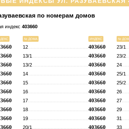
ВЫЕ ИНДЕКСЫ УЛ. РАЗУВАЕВСКАЯ 
азуваевская по номерам домов
ая индекс
403660
ДЕКС
№ ДОМА
ИНДЕКС
№ ДО
03660
403660
12
23/1
03660
403660
13/1
23/2
03660
403660
13/2
24
03660
403660
14
25/1
03660
403660
15
25/2
03660
403660
16
26
03660
403660
17
27
03660
403660
18
29
03660
403660
19
31
03660
403660
20/1
33