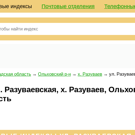
вые индексы
Почтовые отделения
Телефонны
адская область
→
Ольховский р-н
→
х. Разуваев
→
ул. Разувае
 Разуваевская, х. Разуваев, Ольхо
сть