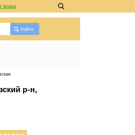
е коды
Найти
вская
вский р-н,