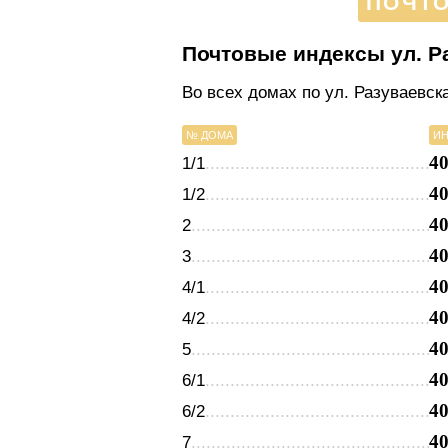
ПОЧТО
Почтовые индексы ул. Р
Во всех домах по ул. Разуваевск
№ ДОМА
ИН
4
1/1
4
1/2
4
2
4
3
4
4/1
4
4/2
4
5
4
6/1
4
6/2
4
7