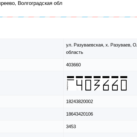
иреево, Волгоградская обл
ул. Разуваевская,
х. Разуваев,
О
область
403660
18243820002
18643420106
3453