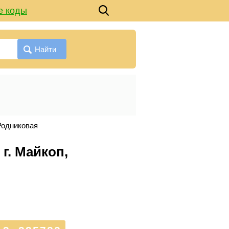
е коды
Найти
Родниковая
г. Майкоп,