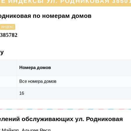
 ИНДЕКСЫ УЛ. РОДНИКОВАЯ 38501
одниковая по номерам домов
ИНДЕКС
385782
су
Номера домов
Все номера домов
16
елений обслуживающих ул. Родниковая
г Майкоп, Адыгея Респ