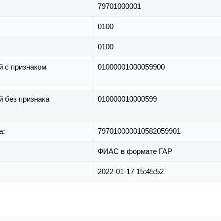
79701000001
0100
0100
й с признаком
01000001000059900
й без признака
010000010000599
а:
797010000010582059901
ФИАС в формате ГАР
2022-01-17 15:45:52