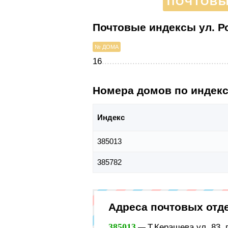
ПОЧТОВЫЕ
Почтовые индексы ул. Р
№ ДОМА
16
Номера домов по индек
Индекс
385013
385782
Адреса почтовых отд
385013
Т.Керашева ул, 83, 
—