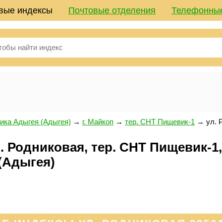
вые индексы
Почтовые отделения
Телефонны
ика Адыгея (Адыгея)
→
г. Майкоп
→
тер. СНТ Пищевик-1
→
ул. 
 Родниковая, тер. СНТ Пищевик-1, 
(Адыгея)