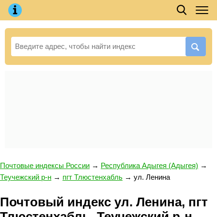
Почтовые индексы России
→
Республика Адыгея (Адыгея)
→
Теучежский р-н
→
пгт Тлюстенхабль
→
ул. Ленина
Почтовый индекс ул. Ленина, пгт
Тлюстенхабль, Теучежский р-н,