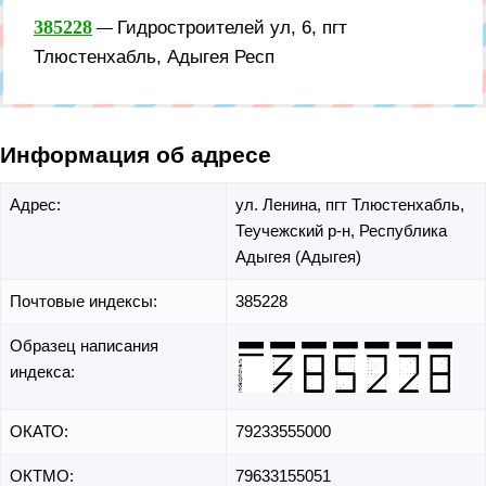
385228
Гидростроителей ул, 6, пгт
—
Тлюстенхабль, Адыгея Респ
Информация об адресе
Адрес:
ул. Ленина,
пгт Тлюстенхабль,
Теучежский р-н,
Республика
Адыгея (Адыгея)
Почтовые индексы:
385228
Образец написания
индекса:
ОКАТО:
79233555000
ОКТМО:
79633155051